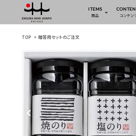
ITEMS
CONTEN
商品
コンテン
TOP
>
贈答用セットのご注文
塩のり
江の浦海苔本舗について
焼きのり
会社概
のりかけ
商品ラインナップ
素のり
お知らせ
お米