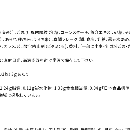
海産））、ごま、鮭風味顆粒（乳糖、コーンスターチ、魚介エキス 、砂糖、そ
他）、あられ（もち米、うるち米）、真鯛フレーク（鯛、食塩、乳糖、還元水あめ
ド、カラメル）、酸化防止剤（ビタミンE)、香料、（一部に小麦・乳成分ごま・
：直射日光、高温多湿を避け常温で保存して下さい。
1枚）3ｇあたり
.24ｇ
脂質：0.11ｇ
炭水化物：1.33ｇ
食塩相当量：0.04ｇ
「日本食品標準
海域で採取しています。
）、醤油（小麦、大豆を含む、国内製造）、砂糖、発酵調味料、昆布、かつお