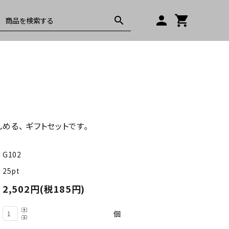
person
shopping_cart
search
炊のり
取扱店舗
ギフト
める、 ギフトセットです。
G102
25pt
2,502円(税185円)
個