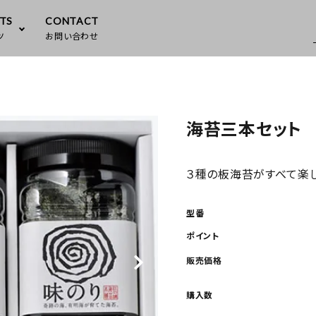
TS
CONTACT
ツ
お問い合わせ
要
味のり
海苔へのこだわり
海苔三本セット
フレーク
３種の板海苔がすべて楽し
型番
ポイント
販売価格
購入数