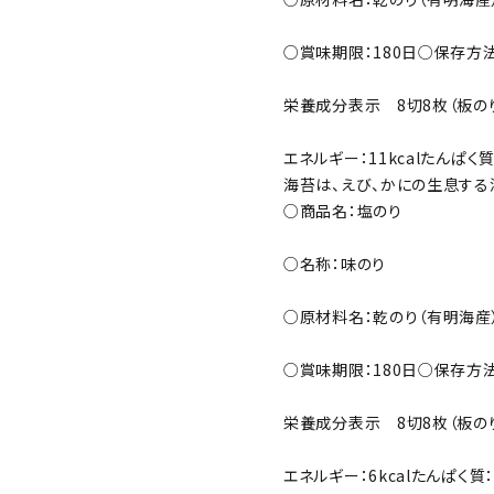
○賞味期限：180日
○保存方法
栄養成分表示 8切8枚（板のり
エネルギー：11kcal
たんぱく質：
海苔は、えび、かにの生息する
○商品名：塩のり
○名称：味のり
○原材料名：乾のり（有明海産
○賞味期限：180日
○保存方法
栄養成分表示 8切8枚（板のり
エネルギー：6kcal
たんぱく質：1