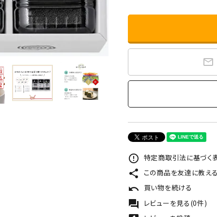
mail_outline
特定商取引法に基づく表
error_outline
この商品を友達に教え
share
買い物を続ける
undo
レビューを見る(0件)
forum