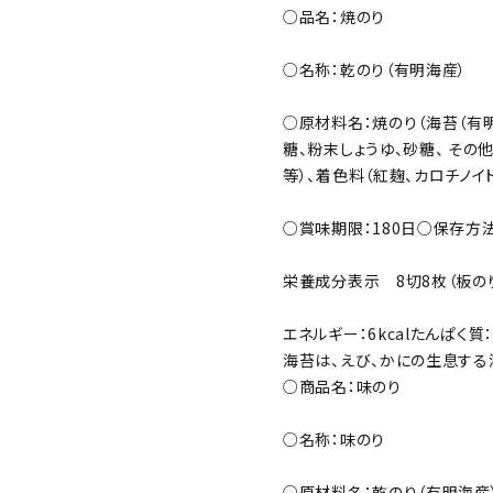
○品名：焼のり
○名称：乾のり（有明海産）
○原材料名：焼のり（海苔（有明
糖、粉末しょうゆ、砂糖、 その
等）、着色料（紅麹、カロチノイ
○賞味期限：180日
○保存方法
栄養成分表示 8切8枚（板のり
エネルギー：6kcal
たんぱく質：1
海苔は、えび、かにの生息する
○商品名：味のり
○名称：味のり
○原材料名：乾のり（有明海産