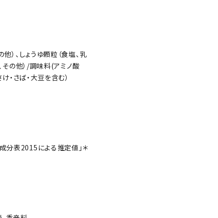
の他）、しょうゆ顆粒（食塩、乳
、その他）/調味料(アミノ酸
さけ・さば・大豆を含む）
成分表2015による推定値」
＊
節、香辛料