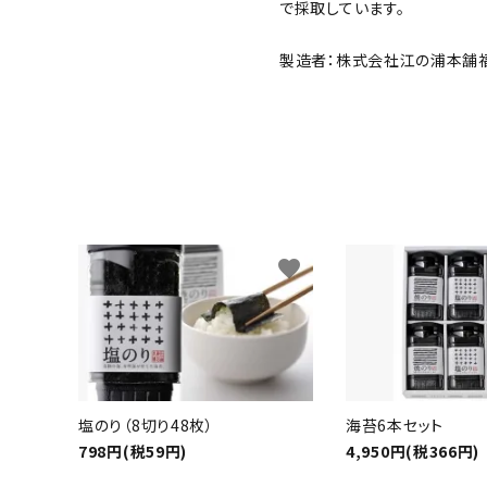
で採取しています。
製造者：
株式会社江の浦本舗
favorite
塩のり（8切り48枚）
海苔6本セット
798円(税59円)
4,950円(税366円)