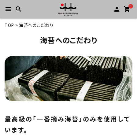
0
menu
search
person
shopping_cart
TOP
海苔へのこだわり
海苔へのこだわり
最高級の「一番摘み海苔」のみを使用して
います。